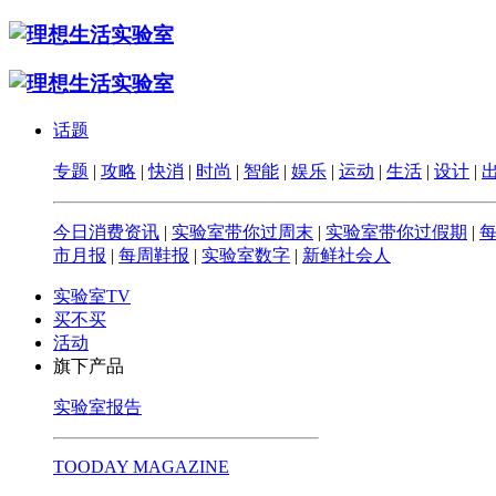
话题
专题
|
攻略
|
快消
|
时尚
|
智能
|
娱乐
|
运动
|
生活
|
设计
|
今日消费资讯
|
实验室带你过周末
|
实验室带你过假期
|
市月报
|
每周鞋报
|
实验室数字
|
新鲜社会人
实验室TV
买不买
活动
旗下产品
实验室报告
TOODAY MAGAZINE