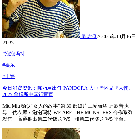
吴诗源
// 2025年10月16日
21:33
#泡泡玛特
#娱乐
#上海
今日消费资讯：陈丽君出任 PANDORA 大中华区品牌大使、
2025 詹姆斯中国行官宣
Miu Miu 确认“女人的故事”第 30 部短片由爱丽丝·迪欧普执
导；优衣库 x 泡泡玛特 WE ARE THE MONSTERS 合作系列
发售；高通推出第二代骁龙 W5+ 和第二代骁龙 W5 平台。