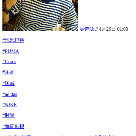
吴诗源
// 4月26日 01:00
#泡泡玛特
#PUMA
#Crocs
#乐高
#匡威
#adidas
#NIKE
#时尚
#每周鞋报