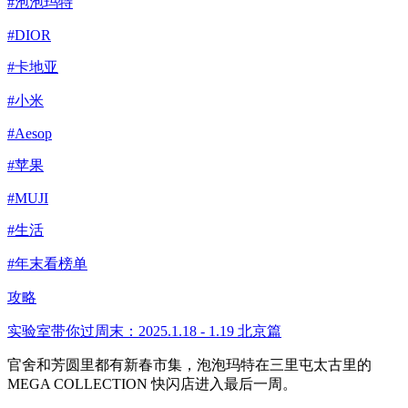
#泡泡玛特
#DIOR
#卡地亚
#小米
#Aesop
#苹果
#MUJI
#生活
#年末看榜单
攻略
实验室带你过周末：2025.1.18 - 1.19 北京篇
官舍和芳圆里都有新春市集，泡泡玛特在三里屯太古里的
MEGA COLLECTION 快闪店进入最后一周。