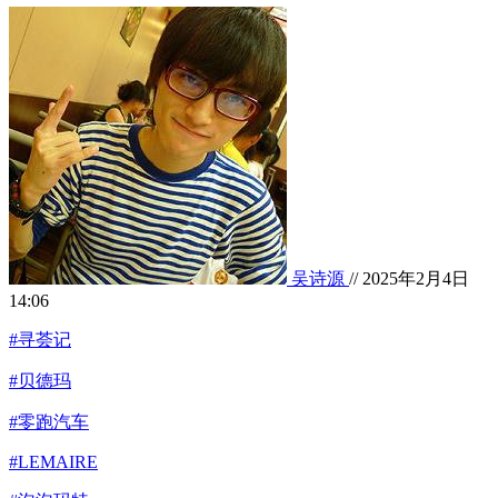
吴诗源
// 2025年2月4日
14:06
#寻荟记
#贝德玛
#零跑汽车
#LEMAIRE