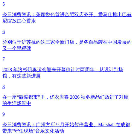
5
今日消费资讯：茶颜悦色首进合肥双店齐开、爱马仕推出巴赫
尼绽放由心香水
6
分别位于沪苏杭的这三家全新门店，是各自品牌在中国发展的
又一个里程碑
7
2028 年洛杉矶奥运会迎来开幕倒计时两周年，从设计到场
馆，有这些新进展
8
在一座“微缩都市”里，优衣库将 2026 秋冬新品们放进了对应
的生活场景中
9
今日消费资讯：广州方所 9 月开始暂停营业、Marshall 在成都
带来“守住现场”音乐文化活动