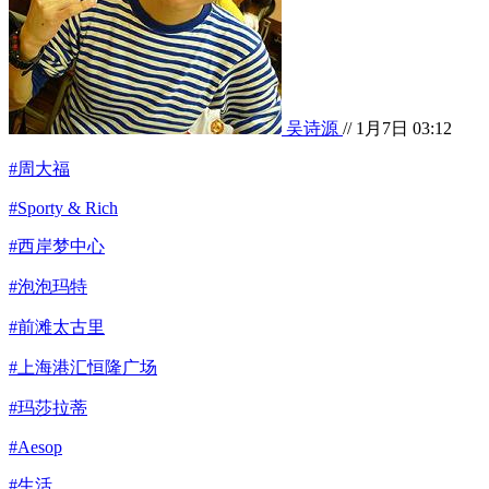
吴诗源
// 1月7日 03:12
#周大福
#Sporty & Rich
#西岸梦中心
#泡泡玛特
#前滩太古里
#上海港汇恒隆广场
#玛莎拉蒂
#Aesop
#生活