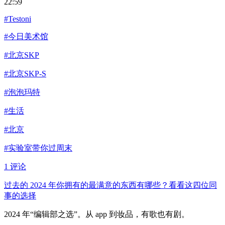
22:59
#Testoni
#今日美术馆
#北京SKP
#北京SKP-S
#泡泡玛特
#生活
#北京
#实验室带你过周末
1 评论
过去的 2024 年你拥有的最满意的东西有哪些？看看这四位同
事的选择
2024 年“编辑部之选”。从 app 到妆品，有歌也有剧。