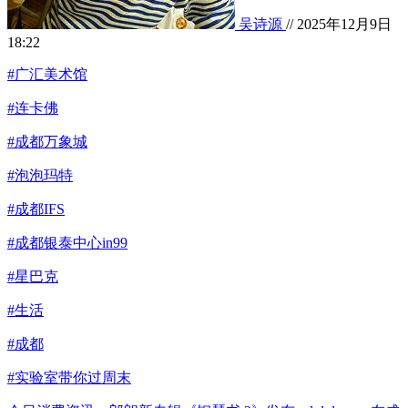
吴诗源
// 2025年12月9日
18:22
#广汇美术馆
#连卡佛
#成都万象城
#泡泡玛特
#成都IFS
#成都银泰中心in99
#星巴克
#生活
#成都
#实验室带你过周末