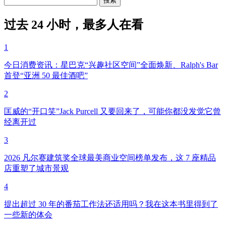
过去 24 小时，最多人在看
1
今日消费资讯：星巴克“兴趣社区空间”全面焕新、Ralph's Bar
首登“亚洲 50 最佳酒吧”
2
匡威的“开口笑”Jack Purcell 又要回来了，可能你都没发觉它曾
经离开过
3
2026 凡尔赛建筑奖全球最美商业空间榜单发布，这 7 座精品
店重塑了城市景观
4
提出超过 30 年的番茄工作法还适用吗？我在这本书里得到了
一些新的体会