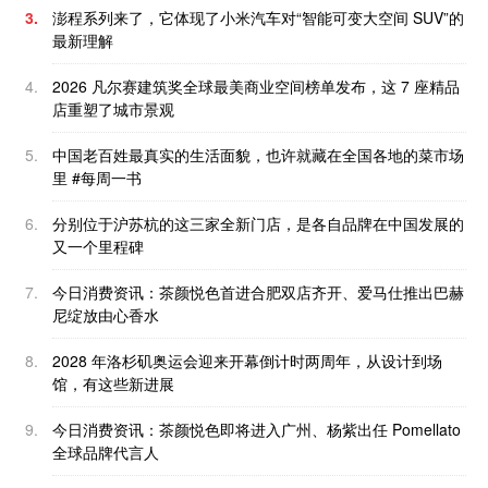
3.
澎程系列来了，它体现了小米汽车对“智能可变大空间 SUV”的
最新理解
4.
2026 凡尔赛建筑奖全球最美商业空间榜单发布，这 7 座精品
店重塑了城市景观
5.
中国老百姓最真实的生活面貌，也许就藏在全国各地的菜市场
里 #每周一书
6.
分别位于沪苏杭的这三家全新门店，是各自品牌在中国发展的
又一个里程碑
7.
今日消费资讯：茶颜悦色首进合肥双店齐开、爱马仕推出巴赫
尼绽放由心香水
8.
2028 年洛杉矶奥运会迎来开幕倒计时两周年，从设计到场
馆，有这些新进展
9.
今日消费资讯：茶颜悦色即将进入广州、杨紫出任 Pomellato
全球品牌代言人