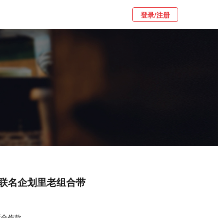
登录/注册
联名企划里老组合带
了全新合作款。