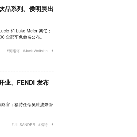
”饮品系列、侯明昊出
ie 和 Luke Meier 离任；
阿维塔 06 全部车色命名公布。
#阿维塔
#Jack Wolfskin
业、FENDI 发布
B 集团首席战略官；福特任命吴胜波兼管
#JIL SANDER
#福特