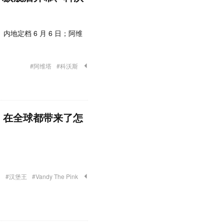
地定档 6 月 6 日；阿维
#阿维塔
#科沃斯
ix 在全球都带来了怎
#汉堡王
#Vandy The Pink