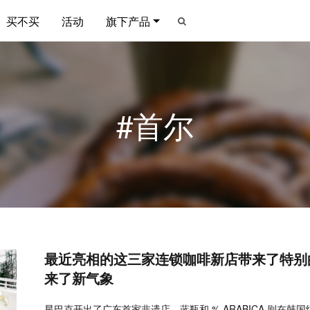
买不买
活动
旗下产品
#首尔
最近亮相的这三家连锁咖啡新店带来了特别
来了新气象
星巴克开出了广东首家非遗店，蓝瓶和 % ARABICA 则在