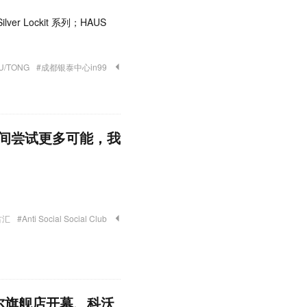
ver Lockit 系列；HAUS
U/TONG
#成都银泰中心in99
间尝试更多可能，我
古汇
#Anti Social Social Club
 首尔旗舰店开幕、科沃