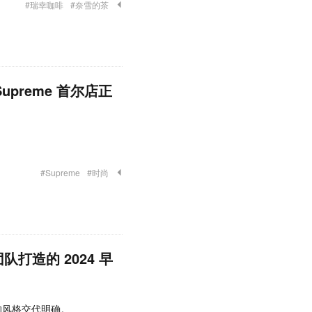
#瑞幸咖啡
#奈雪的茶
preme 首尔店正
#Supreme
#时尚
队打造的 2024 早
段的风格交代明确。