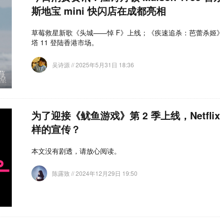
斯地宝 mini 快闪店在成都亮相
草莓救星新歌《头城——悼 F》上线；《疾速追杀：芭蕾杀姬》内
塔 11 登陆香港市场。
吴诗源
// 2025年5月31日 18:36
为了迎接《鱿鱼游戏》第 2 季上线，Netfl
样的宣传？
本文没有剧透，请放心阅读。
陈露致
// 2024年12月29日 19:50