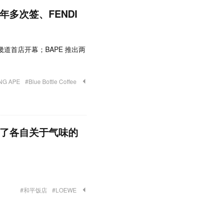
年多次签、FENDI
道首店开幕；BAPE 推出两
NG APE︎
#Blue Bottle Coffee
讲了各自关于气味的
#和平饭店
#LOEWE