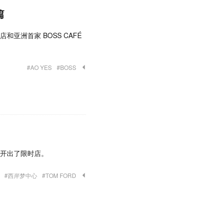
篇
店和亚洲首家 BOSS CAFÉ
#AO YES
#BOSS
隆广场开出了限时店。
#西岸梦中心
#TOM FORD