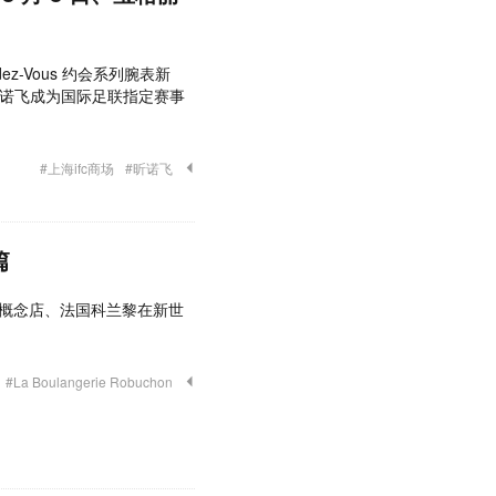
ez-Vous 约会系列腕表新
上市；昕诺飞成为国际足联指定赛事
#上海ifc商场
#昕诺飞
篇
京东路概念店、法国科兰黎在新世
#La Boulangerie Robuchon