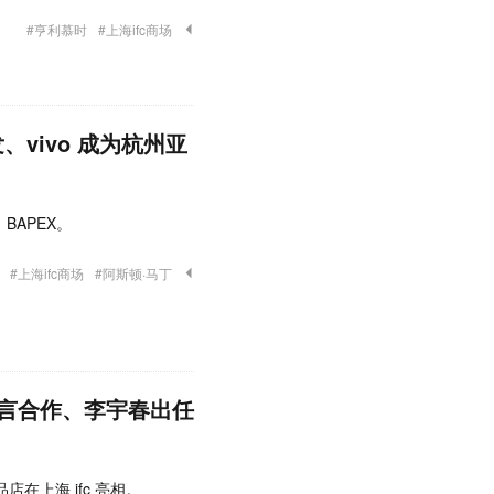
#亨利慕时
#上海ifc商场
、vivo 成为杭州亚
BAPEX。
#上海ifc商场
#阿斯顿·马丁
言合作、李宇春出任
精品店在上海 ifc 亮相。