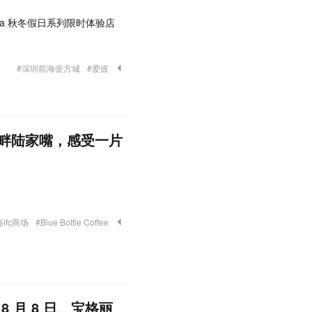
iana 秋冬假日系列限时体验店
#深圳前海壹方城
#爱彼
畔陆家嘴，感受一片
ifc商场
#Blue Bottle Coffee
 月 8 日、宝格丽