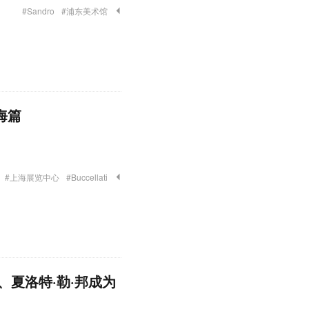
#Sandro
#浦东美术馆
上海篇
。
#上海展览中心
#Buccellati
夏洛特·勒·邦成为