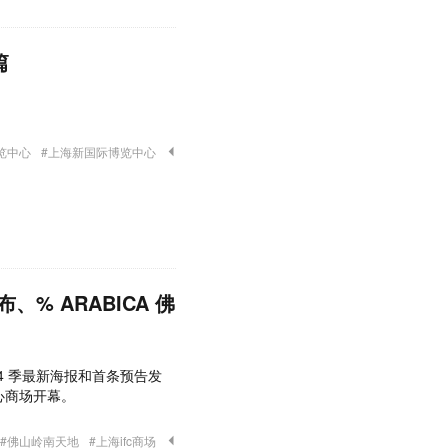
篇
览中心
#上海新国际博览中心
% ARABICA 佛
4 季最新海报和首条预告发
中心商场开幕。
#佛山岭南天地
#上海ifc商场