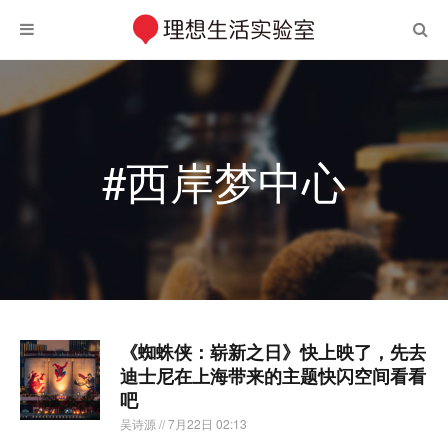
#西岸梦中心
《蜘蛛侠：崭新之日》快上映了，先去
迪士尼在上海带来的主题快闪空间看看
吧
吴诗源
// 7月22日 02:13