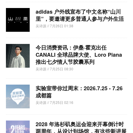
adidas 户外线宣布了中文名称“山川
里”，要邀请更多普通人参与户外生活
吴诗源
// 7月26日 01:38
今日消费资讯：伊桑·霍克出任
CANALI 全球品牌大使、Loro Piana
推出七夕情人节胶囊系列
吴诗源
// 7月25日 08:30
实验室带你过周末：2026.7.25 - 7.26
成都篇
吴诗源
// 7月25日 02:16
2028 年洛杉矶奥运会迎来开幕倒计时
两周年，从设计到场馆，有这些新进展