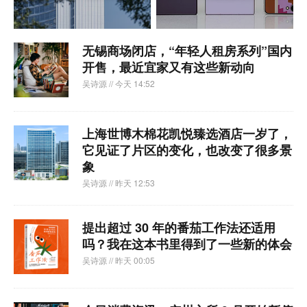
无锡商场闭店，“年轻人租房系列”国内
开售，最近宜家又有这些新动向
吴诗源
// 今天 14:52
上海世博木棉花凯悦臻选酒店一岁了，
它见证了片区的变化，也改变了很多景
象
吴诗源
// 昨天 12:53
提出超过 30 年的番茄工作法还适用
吗？我在这本书里得到了一些新的体会
吴诗源
// 昨天 00:05