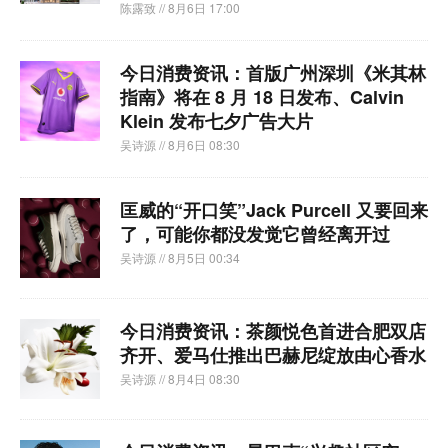
陈露致
// 8月6日 17:00
今日消费资讯：首版广州深圳《米其林
指南》将在 8 月 18 日发布、Calvin
Klein 发布七夕广告大片
吴诗源
// 8月6日 08:30
匡威的“开口笑”Jack Purcell 又要回来
了，可能你都没发觉它曾经离开过
吴诗源
// 8月5日 00:34
今日消费资讯：茶颜悦色首进合肥双店
齐开、爱马仕推出巴赫尼绽放由心香水
吴诗源
// 8月4日 08:30