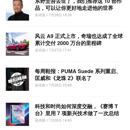
东野圭吾去世了，我们推荐这 10 部作
品，可以让你更好地走进他的世界
吴诗源
// 7月28日 18:39
风云 A9 正式上市，奇瑞也达成了全球
累计交付 2000 万台的里程碑
吴诗源
// 7月27日 17:41
每周鞋报：PUMA Suede 系列重启、
匡威和《龙珠 Z》联名了
吴诗源
// 7月26日 23:49
科技和时尚如何深度交融，《赛博 T
台》里用 7 项新兴技术做了一次总结
吴诗源
// 7月26日 14:43