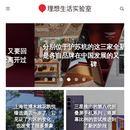
分别位于沪苏杭的这三家全新门店，
是各自品牌在中国发展的又一个里程
碑
上海世博木棉花凯悦
三星推出的第八代折
臻选酒店一岁了，它
叠屏手机系列，将屏
见证了片区的变化，
幕比例的尝试推进到
也改变了很多景象
了新的阶段