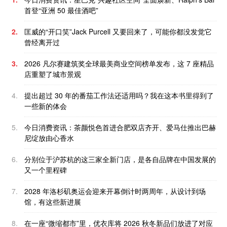
首登“亚洲 50 最佳酒吧”
2.
匡威的“开口笑”Jack Purcell 又要回来了，可能你都没发觉它
曾经离开过
3.
2026 凡尔赛建筑奖全球最美商业空间榜单发布，这 7 座精品
店重塑了城市景观
4.
提出超过 30 年的番茄工作法还适用吗？我在这本书里得到了
一些新的体会
5.
今日消费资讯：茶颜悦色首进合肥双店齐开、爱马仕推出巴赫
尼绽放由心香水
6.
分别位于沪苏杭的这三家全新门店，是各自品牌在中国发展的
又一个里程碑
7.
2028 年洛杉矶奥运会迎来开幕倒计时两周年，从设计到场
馆，有这些新进展
8.
在一座“微缩都市”里，优衣库将 2026 秋冬新品们放进了对应