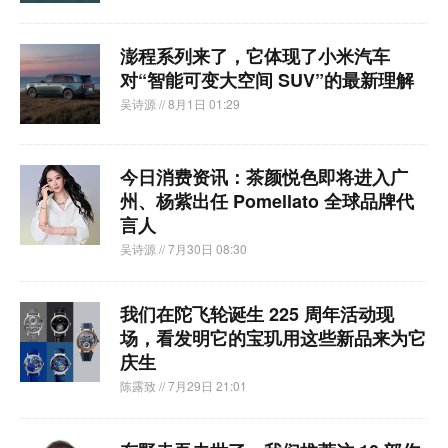
澎程系列来了，它体现了小米汽车
对“智能可变大空间 SUV”的最新理解
吴诗源
// 8月1日 01:29
今日消费资讯：茶颜悦色即将进入广
州、杨紫出任 Pomellato 全球品牌代
言人
吴诗源
// 7月30日 08:30
我们在陀飞轮诞生 225 周年活动现
场，看发明它的宝玑用这些新品来为它
庆生
陈露致
// 7月29日 21:01