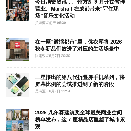
今日消费资讯：广州方所 9 月开始暂停
营业、Marshall 在成都带来“守住现
场”音乐文化活动
吴诗源
// 前天 08:30
在一座“微缩都市”里，优衣库将 2026
秋冬新品们放进了对应的生活场景中
陈露致
// 8月7日 20:30
三星推出的第八代折叠屏手机系列，将
屏幕比例的尝试推进到了新的阶段
吴诗源
// 8月7日 11:54
2026 凡尔赛建筑奖全球最美商业空间
榜单发布，这 7 座精品店重塑了城市景
观