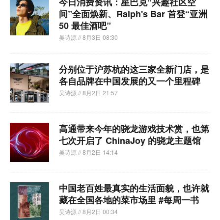
今日消费资讯：星巴克“兴趣社区空
间”全面焕新、Ralph's Bar 首登“亚洲
50 最佳酒吧”
吴诗源
// 8月3日 08:30
分别位于沪苏杭的这三家全新门店，是
各自品牌在中国发展的又一个里程碑
吴诗源
// 8月2日 21:57
高通带来今年的骁龙游戏技术赏，也第
七次开启了 ChinaJoy 的骁龙主题馆
吴诗源
// 8月2日 14:14
中国老百姓最真实的生活面貌，也许就
藏在全国各地的菜市场里 #每周一书
吴诗源
// 8月2日 00:34