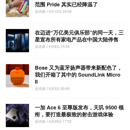
范围 Pride 其实已经降温了
吴诗源
// 5月12日 04:09
在迈进“万亿美元俱乐部”的同一天，三
星宣布所有家电产品在中国大陆停售
吴诗源
// 5月8日 15:54
Bose 又为蓝牙扬声器带来新配色了，
我们开箱了其中的 SoundLink Micro
II
吴诗源
// 5月3日 00:40
一加 Ace 6 至尊版发布，天玑 9500 领
衔，要打造最极致的射击游戏体验
吴诗源
// 4月29日 17:52