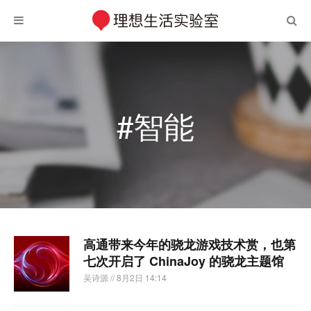
#智能
高通带来今年的骁龙游戏技术赏，也第
七次开启了 ChinaJoy 的骁龙主题馆
吴诗源
// 8月2日 14:14