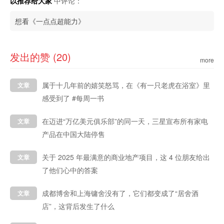
以推荐给大家
中评论：
想看《一点点超能力》
发出的赞 (20)
more
属于十几年前的嬉笑怒骂，在《有一只老虎在浴室》里
文章
感受到了 #每周一书
在迈进“万亿美元俱乐部”的同一天，三星宣布所有家电
文章
产品在中国大陆停售
关于 2025 年最满意的商业地产项目，这 4 位朋友给出
文章
了他们心中的答案
成都博舍和上海镛舍没有了，它们都变成了“居舍酒
文章
店”，这背后发生了什么