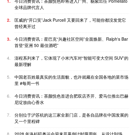
1.
今日消费资讯：茶颜悦色即将进入广州、杨紫出任 Pomellato
全球品牌代言人
2.
匡威的“开口笑”Jack Purcell 又要回来了，可能你都没发觉它
曾经离开过
3.
今日消费资讯：星巴克“兴趣社区空间”全面焕新、Ralph's Bar
首登“亚洲 50 最佳酒吧”
4.
澎程系列来了，它体现了小米汽车对“智能可变大空间 SUV”的
最新理解
5.
中国老百姓最真实的生活面貌，也许就藏在全国各地的菜市场
里 #每周一书
6.
今日消费资讯：茶颜悦色首进合肥双店齐开、爱马仕推出巴赫
尼绽放由心香水
7.
分别位于沪苏杭的这三家全新门店，是各自品牌在中国发展的
又一个里程碑
8.
2028 年洛杉矶奥运会迎来开幕倒计时两周年，从设计到场