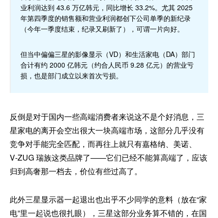
业利润达到 43.6 万亿韩元，同比增长 33.2%。尤其 2025
年第四季度的销售额和营业利润都创下公司单季的新纪录
（今年一季度结束，纪录又刷新了），可谓一片向好。
但当中偏偏三星的影像显示（VD）和生活家电（DA）部门
合计有约 2000 亿韩元（约合人民币 9.28 亿元）的营业亏
损，也是部门成立以来首次亏损。
反倒是对于国内一些高端消费者来说这不是个好消息，三
星家电的离开会空出很大一块高端市场，这部分几乎没有
竞争对手能完全匹配，而再往上就只有嘉格纳、美诺、
V‑ZUG 瑞族这类品牌了——它们已经不能算高端了，应该
归到高奢那一档去，价位有些过高了。
此外三星显示器一起退出也出乎不少同学的意料（放在“家
电”里一起说也很扎眼），三星这部分业务算不错的，在国