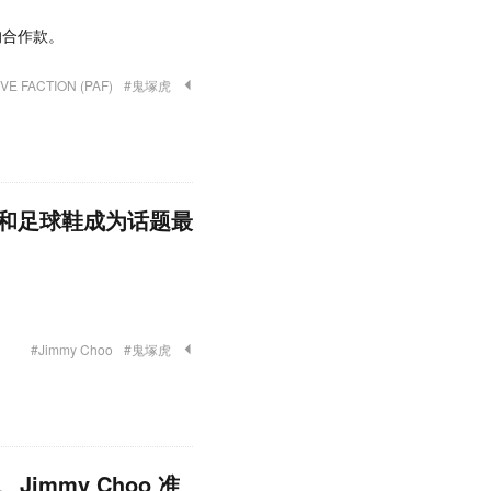
新的合作款。
VE FACTION (PAF)
#鬼塚虎
和足球鞋成为话题最
#Jimmy Choo
#鬼塚虎
immy Choo 准