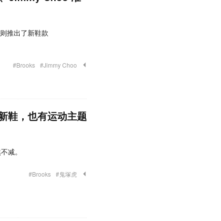
鬼冢虎则推出了新鞋款
#Brooks
#Jimmy Choo
新鞋，也有运动主题
然不减。
#Brooks
#鬼塚虎