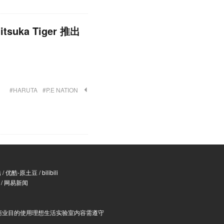
suka Tiger 推出
#HARUTA
#P.E NATION
酷
/
优酷-原土豆
/
bilibili
/
网易新闻
商业目的使用理想生活实验室内容需遵守