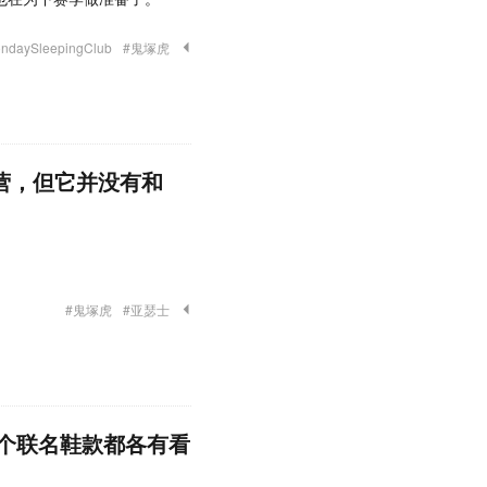
ndaySleepingClub
#鬼塚虎
运营，但它并没有和
#鬼塚虎
#亚瑟士
，几个联名鞋款都各有看