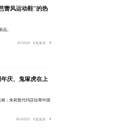
s，“芭蕾风运动鞋”的热
新品。
#VIVAIA
#鬼塚虎
 周年庆、鬼塚虎在上
新亮相；朱莉暂代玛莎拉蒂中国
#HAI550
#鬼塚虎