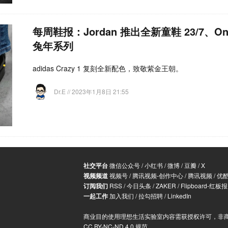
每周鞋报：Jordan 推出全新童鞋 23/7、Onit
兔年系列
adidas Crazy 1 复刻全新配色，致敬紫金王朝。
Dr.E
// 2023年1月8日 21:55
社交平台
微信公众号
/
小红书
/
微博
/
豆瓣
/
X
视频频道
视频号
/
腾讯视频-创作中心
/
腾讯视频
/
优
订阅我们
RSS
/
今日头条
/
ZAKER
/
Flipboard-红板报
一起工作
加入我们
/
拉勾招聘
/
LinkedIn
商业目的使用理想生活实验室内容需获授权许可，非
CC BY-NC-ND 4.0 规范
。