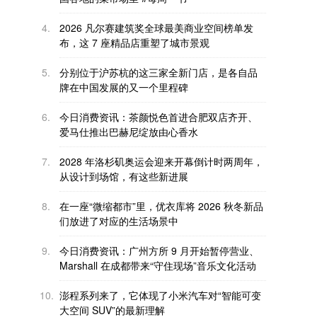
4.
2026 凡尔赛建筑奖全球最美商业空间榜单发
布，这 7 座精品店重塑了城市景观
5.
分别位于沪苏杭的这三家全新门店，是各自品
牌在中国发展的又一个里程碑
6.
今日消费资讯：茶颜悦色首进合肥双店齐开、
爱马仕推出巴赫尼绽放由心香水
7.
2028 年洛杉矶奥运会迎来开幕倒计时两周年，
从设计到场馆，有这些新进展
8.
在一座“微缩都市”里，优衣库将 2026 秋冬新品
们放进了对应的生活场景中
9.
今日消费资讯：广州方所 9 月开始暂停营业、
Marshall 在成都带来“守住现场”音乐文化活动
10.
澎程系列来了，它体现了小米汽车对“智能可变
大空间 SUV”的最新理解