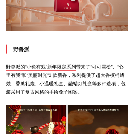
野兽派
野兽派的“小兔有戏”新年限定系列
带来了“可可雪松”、“心
里有我”和“美丽时光”3 款新香，系列提供了超大香槟桶蜡
烛、香薰礼炮、小温暖礼盒、融蜡灯礼盒等多种选项，包
装采用了复古风格的手绘兔子图案。