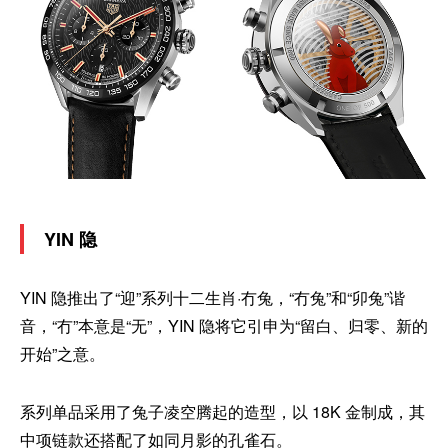
YIN 隐
YIN 隐推出了“迎”系列十二生肖·冇兔，“冇兔”和“卯兔”谐
音，“冇”本意是“无”，YIN 隐将它引申为“留白、归零、新的
开始”之意。
系列单品采用了兔子凌空腾起的造型，以 18K 金制成，其
中项链款还搭配了如同月影的孔雀石。