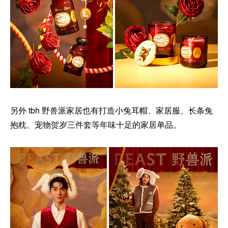
另外 tbh 野兽派家居也有打造小兔耳帽、家居服、长条兔
抱枕、宠物贺岁三件套等年味十足的家居单品。