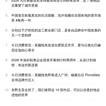
4.
2026 凡尔赛建筑奖全球最美商业空间榜单发布，这 7 座精品
店重塑了城市景观
5.
中国老百姓最真实的生活面貌，也许就藏在全国各地的菜市场
里 #每周一书
6.
分别位于沪苏杭的这三家全新门店，是各自品牌在中国发展的
又一个里程碑
7.
今日消费资讯：茶颜悦色首进合肥双店齐开、爱马仕推出巴赫
尼绽放由心香水
8.
2028 年洛杉矶奥运会迎来开幕倒计时两周年，从设计到场
馆，有这些新进展
9.
今日消费资讯：茶颜悦色即将进入广州、杨紫出任 Pomellato
全球品牌代言人
10.
东野圭吾去世了，我们推荐这 10 部作品，可以让你更好地走
进他的世界