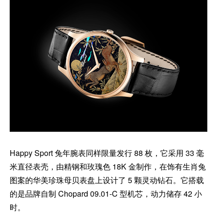
Happy Sport 兔年腕表同样限量发行 88 枚，它采用 33 毫
米直径表壳，由精钢和玫瑰色 18K 金制作，在饰有生肖兔
图案的华美珍珠母贝表盘上设计了 5 颗灵动钻石。它搭载
的是品牌自制 Chopard 09.01-C 型机芯，动力储存 42 小
时。