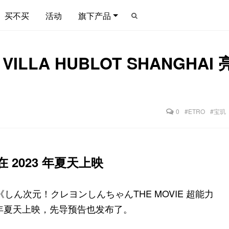
买不买
活动
旗下产品
LLA HUBLOT SHANGHAI 
0
#ETRO
#宝玑
 2023 年夏天上映
影《しん次元！クレヨンしんちゃんTHE MOVIE 超能力
年夏天上映，先导预告也发布了。