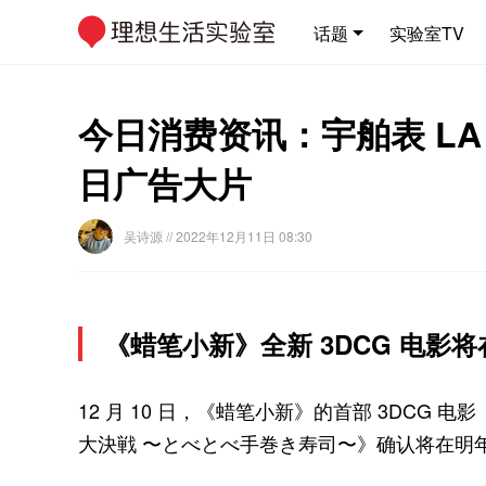
话题
实验室TV
今日消费资讯：宇舶表 LA VI
日广告大片
吴诗源
// 2022年12月11日 08:30
《蜡笔小新》全新 3DCG 电影将在
12 月 10 日，《蜡笔小新》的首部 3DCG 电
大決戦 〜とべとべ手巻き寿司〜》确认将在明