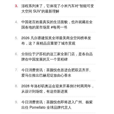
3.
澎程系列来了，它体现了小米汽车对“智能可变
大空间 SUV”的最新理解
4.
中国老百姓最真实的生活面貌，也许就藏在全
国各地的菜市场里 #每周一书
5.
2026 凡尔赛建筑奖全球最美商业空间榜单发
布，这 7 座精品店重塑了城市景观
6.
分别位于沪苏杭的这三家全新门店，是各自品
牌在中国发展的又一个里程碑
7.
今日消费资讯：茶颜悦色首进合肥双店齐开、
爱马仕推出巴赫尼绽放由心香水
8.
2028 年洛杉矶奥运会迎来开幕倒计时两周年，
从设计到场馆，有这些新进展
9.
今日消费资讯：茶颜悦色即将进入广州、杨紫
出任 Pomellato 全球品牌代言人