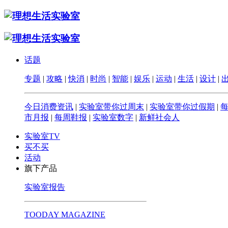
话题
专题
|
攻略
|
快消
|
时尚
|
智能
|
娱乐
|
运动
|
生活
|
设计
|
今日消费资讯
|
实验室带你过周末
|
实验室带你过假期
|
市月报
|
每周鞋报
|
实验室数字
|
新鲜社会人
实验室TV
买不买
活动
旗下产品
实验室报告
TOODAY MAGAZINE