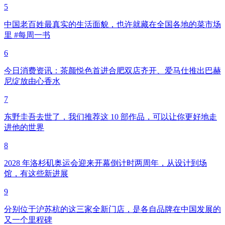
5
中国老百姓最真实的生活面貌，也许就藏在全国各地的菜市场
里 #每周一书
6
今日消费资讯：茶颜悦色首进合肥双店齐开、爱马仕推出巴赫
尼绽放由心香水
7
东野圭吾去世了，我们推荐这 10 部作品，可以让你更好地走
进他的世界
8
2028 年洛杉矶奥运会迎来开幕倒计时两周年，从设计到场
馆，有这些新进展
9
分别位于沪苏杭的这三家全新门店，是各自品牌在中国发展的
又一个里程碑