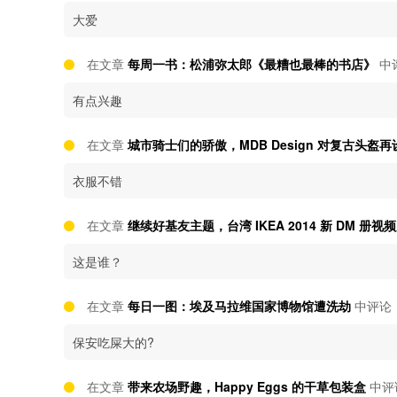
大爱
在文章
每周一书：松浦弥太郎《最糟也最棒的书店》
中
有点兴趣
在文章
城市骑士们的骄傲，MDB Design 对复古头盔再
衣服不错
在文章
继续好基友主题，台湾 IKEA 2014 新 DM 册视
这是谁？
在文章
每日一图：埃及马拉维国家博物馆遭洗劫
中评论
保安吃屎大的?
在文章
带来农场野趣，Happy Eggs 的干草包装盒
中评