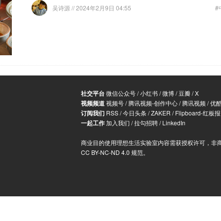
吴诗源
// 2024年2月9日 04:55
#
社交平台
微信公众号
/
小红书
/
微博
/
豆瓣
/
X
视频频道
视频号
/
腾讯视频-创作中心
/
腾讯视频
/
优
订阅我们
RSS
/
今日头条
/
ZAKER
/
Flipboard-红板报
一起工作
加入我们
/
拉勾招聘
/
LinkedIn
商业目的使用理想生活实验室内容需获授权许可，非
CC BY-NC-ND 4.0 规范
。