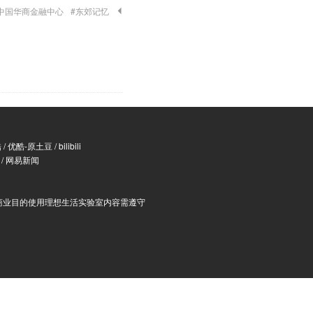
中国华商金融中心
#东郊记忆
酷
/
优酷-原土豆
/
bilibili
/
网易新闻
商业目的使用理想生活实验室内容需遵守