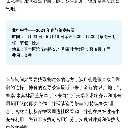
在龙年伊始来看这个展，除了获得新知，也算是再沾沾喜
气吧。
龙行中华——2024 年春节贺岁特展
时间：
1 月 23 日 - 5 月 19 日每天 9:00 - 17:00（每周一闭
馆，节假日除外）
地点：
青羊区浣花南路 251 号四川博物院 3 楼临展 4 厅
费用：
免费
春节期间如果要找聚餐吃饭的地方，酒店会是很直接且靠
谱的选择，博舍的谧寻茶室最近带来了全新的“从产地，到
餐桌”米其林品鉴菜单，它来自生活美学艺术家齐云和博舍
厨师团队的再次合作，并延续谧寻茶室“可持续餐饮”理
念，食材直接从保护区周边社区采购，并会在烹饪过程中
充分利用，做到不浪费可食用部分，实现对味觉和保护大
自然的兼顾。