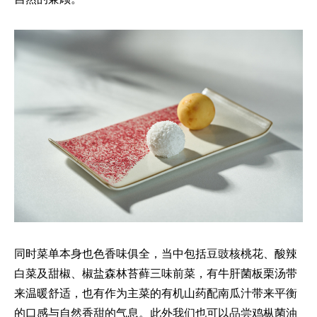
同时菜单本身也色香味俱全，当中包括豆豉核桃花、酸辣
白菜及甜椒、椒盐森林苔藓三味前菜，有牛肝菌板栗汤带
来温暖舒适，也有作为主菜的有机山药配南瓜汁带来平衡
的口感与自然香甜的气息。此外我们也可以品尝鸡枞菌油