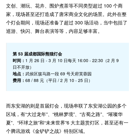
文创、潮玩、花卉、围炉煮茶等不同类型超过 100 个商
家，现场甚至还打造成了唐宋商业文化的场景。此外在整
个灯会期间，现场还准备了超过 300 场活动，当中包括了
巡游、快闪、舞台表演等等，内容足够丰富。
第 53 届成都国际熊猫灯会
时间：
1 月 26 日 - 3 月 10 日每天 16:00 - 22:30（2 月 9
日不开放）
地点：
武侯区簇马路一段 69 号天府芙蓉园
费用：
68 / 88 元（平日 / 2 月 10 - 25 日）
而东安湖的则是首届灯会，现场串联了东安湖公园的多个
区域，有“大过龙年”、“桃林梦境”、“古蜀之路”、“璀璨华
夏”、“环球之旅”和“未来世界”6 大主题赏灯区，甚至还有一
个腾讯游戏《金铲铲之战》特别区域。