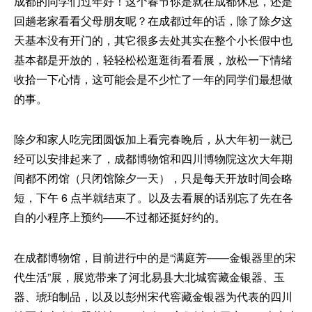
成都的同学们过年好！这个春节你是就在成都休息，还是
回趟老家看看父母朋友呢？在成都过年的话，除了除夕这
天基本没有开门的，其它很多去处其实在整个小长假中也
基本都是开放的，轻轻松松逛逛街看看展，放松一下情绪
收拾一下心情，这可能会是不少忙了一年的同学们最想做
的事。
除夕和家人吃完团圆饭加上看完春晚后，从大年初一就已
经可以安排起来了，成都博物馆和四川博物院这次大年期
间都不闭馆（只闭馆除夕一天），只是每天开放时间会略
短，下午 6 点半就结束了。以及去看展的话别忘了先在各
自的小程序上预约——不过都还挺好约的。
在成都博物馆，目前进行中的是“满庭芳——金银器里的宋
代生活”展，展览带来了河北易县大北城窖藏金银器、玉
器、琥珀制品，以及以彭州宋代窖藏金银器为代表的四川