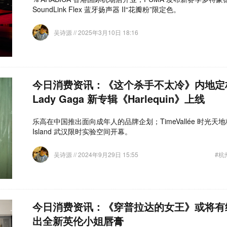
SoundLink Flex 蓝牙扬声器 II“花瓣粉”限定色。
吴诗源
// 2025年3月10日 18:16
今日消费资讯：《这个杀手不太冷》内地定档 1
Lady Gaga 新专辑《Harlequin》上线
乐高在中国推出面向成年人的品牌企划；TimeVallée 时光天地
Island 武汉限时实验空间开幕。
吴诗源
// 2024年9月29日 15:55
#杭
今日消费资讯：《穿普拉达的女王》或将有续集、
出全新英伦小姐唇膏