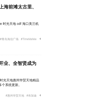
陆上海前滩太古里、
lée 时光天地 cdf 海口美兰机
#青岛海信广场
#TimeVallée
店开业、全智贤成为
allée 时光天地惠州华贸天地精品
多个系统更新。
#惠州华贸天地
#布加迪