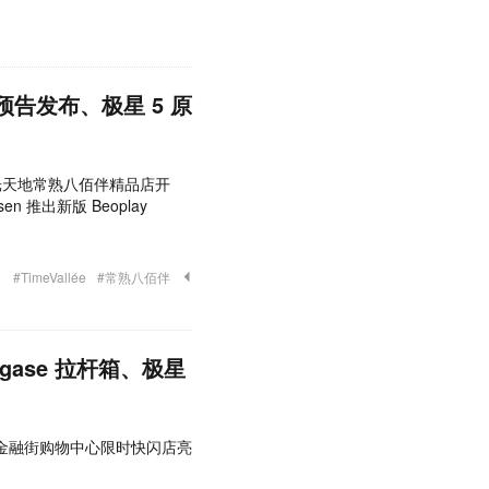
告发布、极星 5 原
e 时光天地常熟八佰伴精品店开
sen 推出新版 Beoplay
#TimeVallée
#常熟八佰伴
égase 拉杆箱、极星
IN 北京金融街购物中心限时快闪店亮