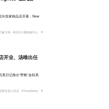
天地绍兴首家精品店开幕；New
万象天地
#绍兴大通购物中心
環店开业、汤唯出任
；完美日记推出“野豹”金棕系
尼斯百货人民店
#TimeVallée