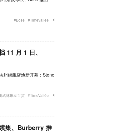
#Bose
#TimeVallée
1 月 1 日、
杭州旗舰店焕新开幕；Stone
州武林银泰百货
#TimeVallée
Burberry 推