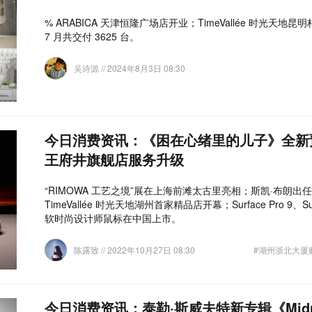
% ARABICA 天津恒隆广场店开业；TimeVallée 时光天
7 月共交付 3625 台。
吴诗源
// 2024年8月3日 08:30
今日消费资讯：《困在心绪里的儿子》全新
王府井旗舰店服务升级
“RIMOWA 工艺之境”展在上海前滩太古里亮相；斯凯·布朗
TimeVallée 时光天地湖州首家精品店开幕；​Surface Pro 9、Sur
软时尚设计师鼠标在中国上市。
陈露致
// 2022年10月27日 08:30
#湖州浙北大厦
今日消费资讯：泰勒·斯威夫特新专辑《Midn