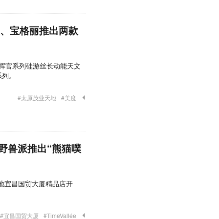
开业、宝格丽推出两款
色指挥官系列硅游丝长动能天文
系列。
#太原茂业天地
#美度
野兽派推出“熊猫噗
时光天地宜昌国贸大厦精品店开
#宜昌国贸大厦
#TimeVallée