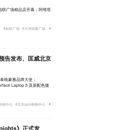
地昆明柏联广场精品店开幕；阿维塔
#柏联广场
#天津恒隆广场
预告发布、匡威北京
出任泰格豪雅品牌大使；
face Laptop 5 及新配色微
购物中心
#北京apm购物中心
ights》正式发