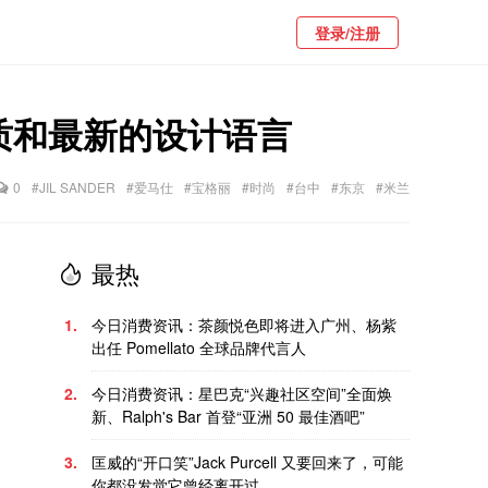
登录/注册
质和最新的设计语言
0
#JIL SANDER
#爱马仕
#宝格丽
#时尚
#台中
#东京
#米兰
最热
1.
今日消费资讯：茶颜悦色即将进入广州、杨紫
出任 Pomellato 全球品牌代言人
2.
今日消费资讯：星巴克“兴趣社区空间”全面焕
新、Ralph's Bar 首登“亚洲 50 最佳酒吧”
3.
匡威的“开口笑”Jack Purcell 又要回来了，可能
你都没发觉它曾经离开过