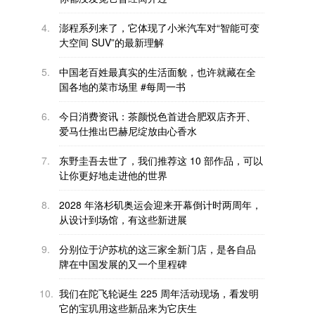
4.
澎程系列来了，它体现了小米汽车对“智能可变
大空间 SUV”的最新理解
5.
中国老百姓最真实的生活面貌，也许就藏在全
国各地的菜市场里 #每周一书
6.
今日消费资讯：茶颜悦色首进合肥双店齐开、
爱马仕推出巴赫尼绽放由心香水
7.
东野圭吾去世了，我们推荐这 10 部作品，可以
让你更好地走进他的世界
8.
2028 年洛杉矶奥运会迎来开幕倒计时两周年，
从设计到场馆，有这些新进展
9.
分别位于沪苏杭的这三家全新门店，是各自品
牌在中国发展的又一个里程碑
10.
我们在陀飞轮诞生 225 周年活动现场，看发明
它的宝玑用这些新品来为它庆生