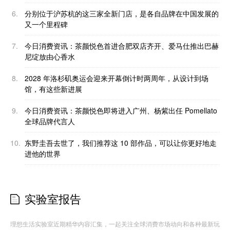
6.
分别位于沪苏杭的这三家全新门店，是各自品牌在中国发展的
又一个里程碑
7.
今日消费资讯：茶颜悦色首进合肥双店齐开、爱马仕推出巴赫
尼绽放由心香水
8.
2028 年洛杉矶奥运会迎来开幕倒计时两周年，从设计到场
馆，有这些新进展
9.
今日消费资讯：茶颜悦色即将进入广州、杨紫出任 Pomellato
全球品牌代言人
10.
东野圭吾去世了，我们推荐这 10 部作品，可以让你更好地走
进他的世界
实验室报告
理想生活实验室近期精华内容汇集，一起关注全球消费市场动向和各种最新玩