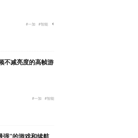
#一加
#智能
降频不减亮度的高帧游
#一加
#智能
位最强”的游戏和续航