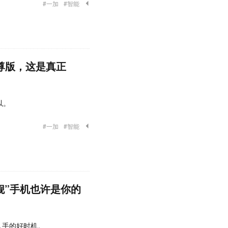
#一加
#智能
 至尊版，这是真正
以。
#一加
#智能
舰”手机也许是你的
入手的好时机。