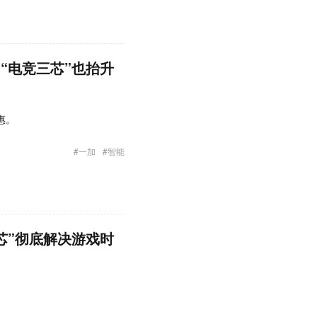
，“电竞三芯”也抬升
惠。
#一加
#智能
三芯”彻底解决游戏时