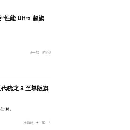
能 Ultra 超旗
#一加
#智能
代骁龙 8 至尊版旗
会过时。
#高通
#一加