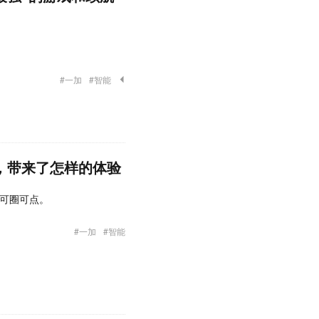
#一加
#智能
首发，带来了怎样的体验
仍然可圈可点。
#一加
#智能