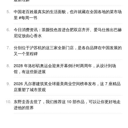
5.
中国老百姓最真实的生活面貌，也许就藏在全国各地的菜市场
里 #每周一书
6.
今日消费资讯：茶颜悦色首进合肥双店齐开、爱马仕推出巴赫
尼绽放由心香水
7.
分别位于沪苏杭的这三家全新门店，是各自品牌在中国发展的
又一个里程碑
8.
2028 年洛杉矶奥运会迎来开幕倒计时两周年，从设计到场
馆，有这些新进展
9.
2026 凡尔赛建筑奖全球最美商业空间榜单发布，这 7 座精品
店重塑了城市景观
10.
东野圭吾去世了，我们推荐这 10 部作品，可以让你更好地走
进他的世界