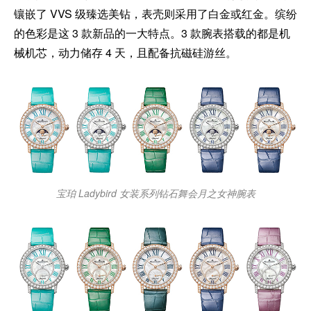
镶嵌了 VVS 级臻选美钻，表壳则采用了白金或红金。缤纷
的色彩是这 3 款新品的一大特点。3 款腕表搭载的都是机
械机芯，动力储存 4 天，且配备抗磁硅游丝。
宝珀 Ladybird 女装系列钻石舞会月之女神腕表