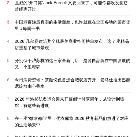
2.
匡威的“开口笑”Jack Purcell 又要回来了，可能你都没发觉它
曾经离开过
3.
中国老百姓最真实的生活面貌，也许就藏在全国各地的菜市场
里 #每周一书
4.
2026 凡尔赛建筑奖全球最美商业空间榜单发布，这 7 座精品
店重塑了城市景观
5.
分别位于沪苏杭的这三家全新门店，是各自品牌在中国发展的
又一个里程碑
6.
今日消费资讯：茶颜悦色首进合肥双店齐开、爱马仕推出巴赫
尼绽放由心香水
7.
2028 年洛杉矶奥运会迎来开幕倒计时两周年，从设计到场
馆，有这些新进展
8.
在一座“微缩都市”里，优衣库将 2026 秋冬新品们放进了对应
的生活场景中