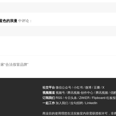
都是蓝色的浪漫
中评论：
一家“合法假冒品牌”
社交平台
微信公众号
/
小红书
/
微博
/
豆瓣
/
X
视频频道
视频号
/
腾讯视频-创作中心
/
腾讯视频
/
优
订阅我们
RSS
/
今日头条
/
ZAKER
/
Flipboard-红板报
一起工作
加入我们
/
拉勾招聘
/
LinkedIn
商业目的使用理想生活实验室内容需获授权许可，非