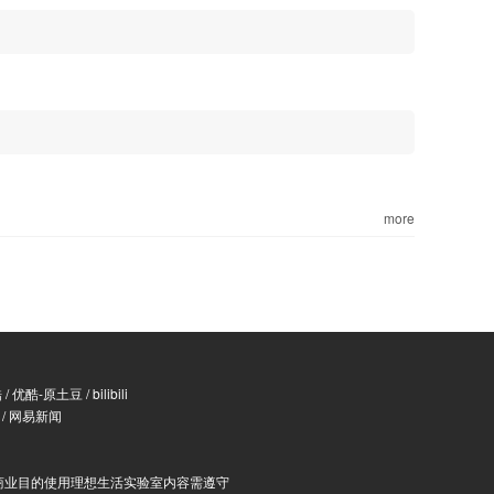
more
酷
/
优酷-原土豆
/
bilibili
/
网易新闻
商业目的使用理想生活实验室内容需遵守