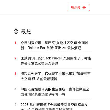
登录/注册
最热
1.
今日消费资讯：星巴克“兴趣社区空间”全面焕
新、Ralph's Bar 首登“亚洲 50 最佳酒吧”
2.
匡威的“开口笑”Jack Purcell 又要回来了，可能
你都没发觉它曾经离开过
3.
澎程系列来了，它体现了小米汽车对“智能可变
大空间 SUV”的最新理解
4.
中国老百姓最真实的生活面貌，也许就藏在全
国各地的菜市场里 #每周一书
5.
2026 凡尔赛建筑奖全球最美商业空间榜单发
布，这 7 座精品店重塑了城市景观