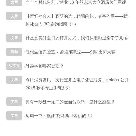
向一个时代告别，营业 53 年的东京大仓酒店关门重建
文章
【新鲜社会人】聪明的选，精明的花，省事的用——新
文章
鲜社会人 3C 选购指南（1）
什么是美好夏日的打开方式，我们从电影里偷学了几招
文章
理想生活实验室 × 必胜宅急送——创味比萨大赛
活动
外卖本领哪家更强？
买不买
今日消费资讯：支付宝开通电子凭证服务、adidas 公开
文章
2015 秋冬专业训练系列
拥有一款独一无二的麦当劳汉堡，是什么感觉？
文章
每周一书：黛娜·托马斯《奢侈的！》
文章