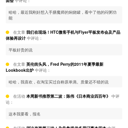
面会
中评论：
哈哈，最近我刚好想入手膳魔师的焖烧罐，看中了他的闷粥功
能
在文章
我们在现场！HTC微客手机与Flyer平板发布会及产品
体验再设计
中评论：
平板好贵的说
在文章
英伦街头风，Fred Perry的2011年夏季最新
Lookbook出炉
中评论：
哈哈，我喜欢，在淘宝买过自称原单滴。质量还不错的说
在活动
本周新书推荐第二波：陈伟《日本商业四百年》
中评
论：
这本我要看，报名