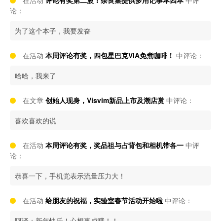
在活动
评论有奖第二波！杂良集提供多用记事本四本
中评
论：
为了这个本子，我要发奋
在活动
本周评论有奖，四包星巴克VIA免煮咖啡！
中评论：
哈哈，我来了
在文章
创始人现身，Visvim新品上市及潮店赏
中评论：
喜欢喜欢的说
在活动
本周评论有奖，奖品祖与占背包和相机带各一
中评
论：
恭喜一下，手机党表示流量压力大！
在活动
给朋友的祝福，实验室春节活动开始啦
中评论：
阿泽：新年快乐！心想事成哦！！