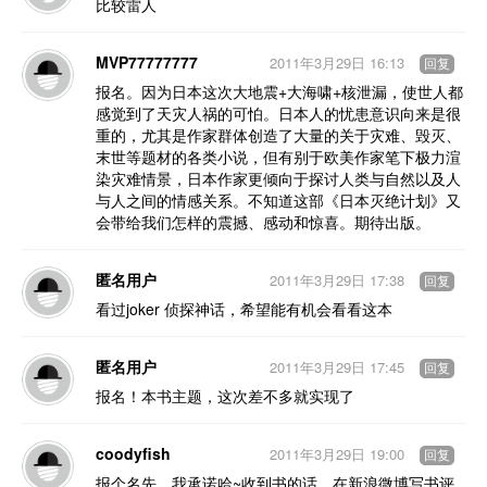
比较雷人
MVP77777777
2011年3月29日 16:13
回复
报名。因为日本这次大地震+大海啸+核泄漏，使世人都
感觉到了天灾人祸的可怕。日本人的忧患意识向来是很
重的，尤其是作家群体创造了大量的关于灾难、毁灭、
末世等题材的各类小说，但有别于欧美作家笔下极力渲
染灾难情景，日本作家更倾向于探讨人类与自然以及人
与人之间的情感关系。不知道这部《日本灭绝计划》又
会带给我们怎样的震撼、感动和惊喜。期待出版。
匿名用户
2011年3月29日 17:38
回复
看过joker 侦探神话，希望能有机会看看这本
匿名用户
2011年3月29日 17:45
回复
报名！本书主题，这次差不多就实现了
coodyfish
2011年3月29日 19:00
回复
报个名先，我承诺哈~收到书的话，在新浪微博写书评