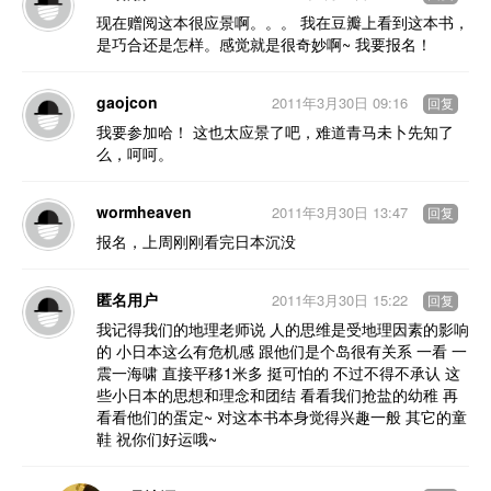
现在赠阅这本很应景啊。。。 我在豆瓣上看到这本书，
是巧合还是怎样。感觉就是很奇妙啊~ 我要报名！
gaojcon
2011年3月30日 09:16
回复
我要参加哈！ 这也太应景了吧，难道青马未卜先知了
么，呵呵。
wormheaven
2011年3月30日 13:47
回复
报名，上周刚刚看完日本沉没
匿名用户
2011年3月30日 15:22
回复
我记得我们的地理老师说 人的思维是受地理因素的影响
的 小日本这么有危机感 跟他们是个岛很有关系 一看 一
震一海啸 直接平移1米多 挺可怕的 不过不得不承认 这
些小日本的思想和理念和团结 看看我们抢盐的幼稚 再
看看他们的蛋定~ 对这本书本身觉得兴趣一般 其它的童
鞋 祝你们好运哦~