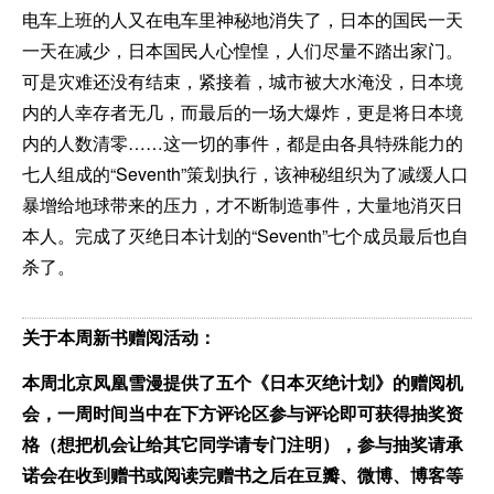
电车上班的人又在电车里神秘地消失了，日本的国民一天
一天在减少，日本国民人心惶惶，人们尽量不踏出家门。
可是灾难还没有结束，紧接着，城市被大水淹没，日本境
内的人幸存者无几，而最后的一场大爆炸，更是将日本境
内的人数清零……这一切的事件，都是由各具特殊能力的
七人组成的“Seventh”策划执行，该神秘组织为了减缓人口
暴增给地球带来的压力，才不断制造事件，大量地消灭日
本人。完成了灭绝日本计划的“Seventh”七个成员最后也自
杀了。
关于本周新书赠阅活动：
本周
北京凤凰雪漫
提供了五个《日本灭绝计划》的赠阅机
会，一周时间当中在下方评论区参与评论即可获得抽奖资
格（想把机会让给其它同学请专门注明），参与抽奖请承
诺会在收到赠书或阅读完赠书之后在豆瓣、微博、博客等