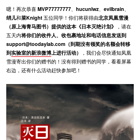
嗯！再次恭喜
MVP77777777
、
hucunlwz
、
evilbrain
、
绡儿
和
菜Knight
五位同学！你们将获得由
北京凤凰雪漫
（原上海青马图书）提供的这本《日本灭绝计划》
，请在
五天内
将你们的收件人、收包裹地址和电话信息发送到
support@toodaylab.com（到期没有领奖的名额会转移
到
实验室的新浪微博
上进行活动）
，我们会尽快通知凤凰
雪漫寄出你们的赠书的！没有得到赠书的同学，看看屏幕
右边，还有什么活动赶快参加吧！