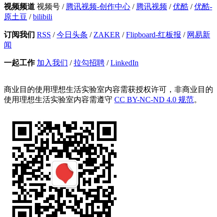
视频频道
视频号
/
腾讯视频-创作中心
/
腾讯视频
/
优酷
/
优酷-
原土豆
/
bilibili
订阅我们
RSS
/
今日头条
/
ZAKER
/
Flipboard-红板报
/
网易新
闻
一起工作
加入我们
/
拉勾招聘
/
LinkedIn
商业目的使用理想生活实验室内容需获授权许可，非商业目的
使用理想生活实验室内容需遵守
CC BY-NC-ND 4.0 规范
。