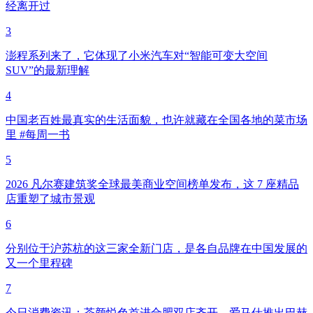
经离开过
3
澎程系列来了，它体现了小米汽车对“智能可变大空间
SUV”的最新理解
4
中国老百姓最真实的生活面貌，也许就藏在全国各地的菜市场
里 #每周一书
5
2026 凡尔赛建筑奖全球最美商业空间榜单发布，这 7 座精品
店重塑了城市景观
6
分别位于沪苏杭的这三家全新门店，是各自品牌在中国发展的
又一个里程碑
7
今日消费资讯：茶颜悦色首进合肥双店齐开、爱马仕推出巴赫