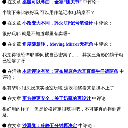
在文章
桌腿可以弯曲，全靠“膝关节”
中评论：
半跪下来比较好玩 可以用作笔记本电脑桌不？
在文章
小改变大不同，Pick UP记号笔设计
中评论：
很好玩耶 就是不知道哪里有卖喔~
在文章
角度随意转，Moving Mirror无死角
中评论：
我觉得很恐怖耶 瞬间被自己密集了。。 其实三角形的镜子就
已经够了呀
在活动
本周评论有奖：蓝布屋原色赤耳直筒牛仔裤两条
中
评论：
很有型耶 很久没来实验室玩啦 这次抽奖看来是挨不上了
在文章
更方便更安全，关于奶瓶的再设计
中评论：
很好用的样子，但是价格肯定很辣手吧，不可能真的得到普
及。
在文章
沙漏凳：冷静五分钟再决定
中评论：