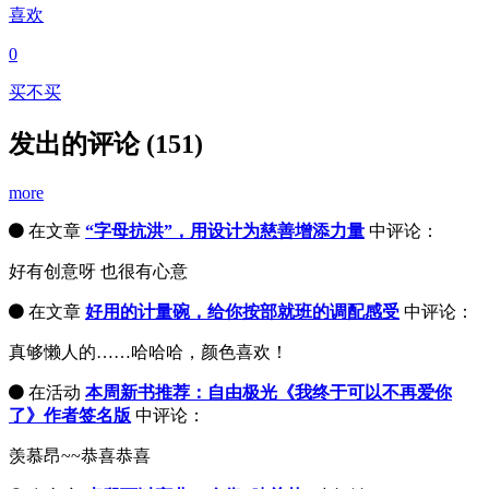
喜欢
0
买不买
发出的评论 (151)
more
在文章
“字母抗洪”，用设计为慈善增添力量
中评论：
好有创意呀 也很有心意
在文章
好用的计量碗，给你按部就班的调配感受
中评论：
真够懒人的……哈哈哈，颜色喜欢！
在活动
本周新书推荐：自由极光《我终于可以不再爱你
了》作者签名版
中评论：
羡慕昂~~恭喜恭喜