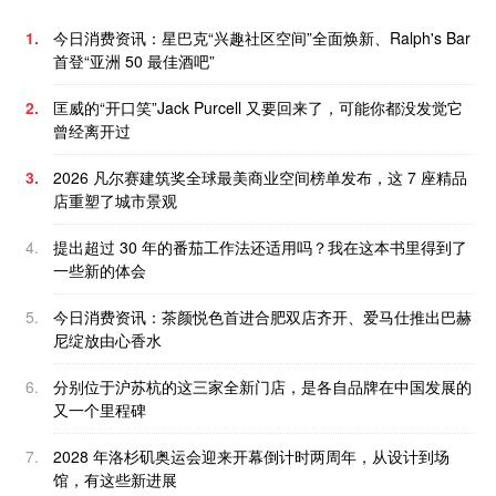
1.
今日消费资讯：星巴克“兴趣社区空间”全面焕新、Ralph's Bar
首登“亚洲 50 最佳酒吧”
2.
匡威的“开口笑”Jack Purcell 又要回来了，可能你都没发觉它
曾经离开过
3.
2026 凡尔赛建筑奖全球最美商业空间榜单发布，这 7 座精品
店重塑了城市景观
4.
提出超过 30 年的番茄工作法还适用吗？我在这本书里得到了
一些新的体会
5.
今日消费资讯：茶颜悦色首进合肥双店齐开、爱马仕推出巴赫
尼绽放由心香水
6.
分别位于沪苏杭的这三家全新门店，是各自品牌在中国发展的
又一个里程碑
7.
2028 年洛杉矶奥运会迎来开幕倒计时两周年，从设计到场
馆，有这些新进展