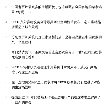
3.
中国老百姓最真实的生活面貌，也许就藏在全国各地的菜市场
里 #每周一书
4.
2026 凡尔赛建筑奖全球最美商业空间榜单发布，这 7 座精品
店重塑了城市景观
5.
分别位于沪苏杭的这三家全新门店，是各自品牌在中国发展的
又一个里程碑
6.
今日消费资讯：茶颜悦色首进合肥双店齐开、爱马仕推出巴赫
尼绽放由心香水
7.
2028 年洛杉矶奥运会迎来开幕倒计时两周年，从设计到场
馆，有这些新进展
8.
在一座“微缩都市”里，优衣库将 2026 秋冬新品们放进了对应
的生活场景中
9.
提出超过 30 年的番茄工作法还适用吗？我在这本书里得到了
一些新的体会