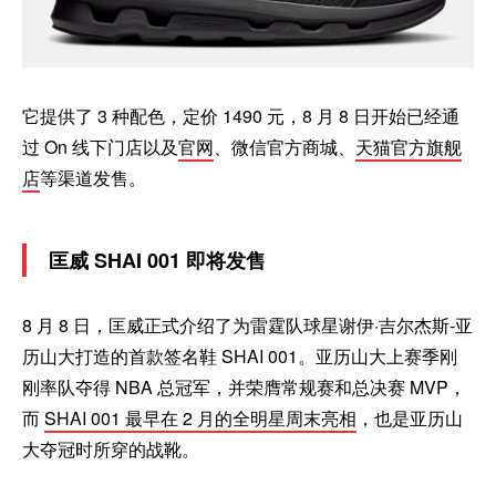
它提供了 3 种配色，定价 1490 元，8 月 8 日开始已经通
过 On 线下门店以及
官网
、微信官方商城、
天猫官方旗舰
店
等渠道发售。
匡威 SHAI 001 即将发售
8 月 8 日，匡威正式介绍了为雷霆队球星谢伊·吉尔杰斯-亚
历山大打造的首款签名鞋 SHAI 001。亚历山大上赛季刚
刚率队夺得 NBA 总冠军，并荣膺常规赛和总决赛 MVP，
而
SHAI 001 最早在 2 月的全明星周末亮相
，也是亚历山
大夺冠时所穿的战靴。