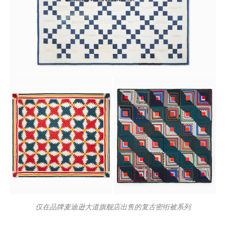
仅在品牌麦迪逊大道旗舰店出售的复古密绗被系列