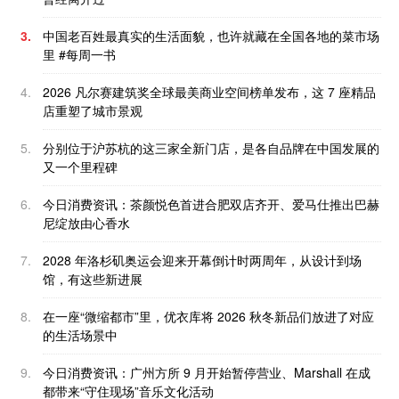
3.
中国老百姓最真实的生活面貌，也许就藏在全国各地的菜市场
里 #每周一书
4.
2026 凡尔赛建筑奖全球最美商业空间榜单发布，这 7 座精品
店重塑了城市景观
5.
分别位于沪苏杭的这三家全新门店，是各自品牌在中国发展的
又一个里程碑
6.
今日消费资讯：茶颜悦色首进合肥双店齐开、爱马仕推出巴赫
尼绽放由心香水
7.
2028 年洛杉矶奥运会迎来开幕倒计时两周年，从设计到场
馆，有这些新进展
8.
在一座“微缩都市”里，优衣库将 2026 秋冬新品们放进了对应
的生活场景中
9.
今日消费资讯：广州方所 9 月开始暂停营业、Marshall 在成
都带来“守住现场”音乐文化活动