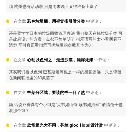
哦 杭州也有活动啦 只是周末晚上又得准备上班了
在文章
彩色垃圾桶，用视觉指引做分类
中评论：
还是要学学日本的垃圾回收管理办法 我们整天在搞垃圾分类 可
是政府设计的方案一点都不简单明了 指示语写的太小看啊看不
清楚 平时真正看指示再扔垃圾的次数基本为0
在文章
心动以色列之：走进沙漠，漂浮死海
中评论：
其实我们看以色列 巴基斯坦等也是一样的感觉遥远，只是停留
在新闻联播里的印象罢了
在文章
书架分区域，要读的书一目了然
中评论：
额 话说豆瓣真有个小组是“买书如山倒 读书如抽丝” 敢情兔子也
混那个组？
在文章
欣赏极光大不同，芬兰Igloo Hotel设计赏
中评论：