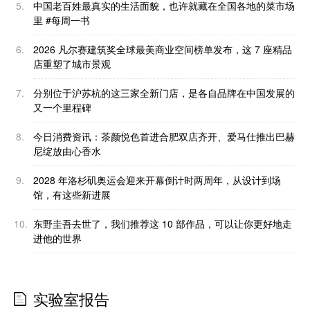
5.
中国老百姓最真实的生活面貌，也许就藏在全国各地的菜市场
里 #每周一书
6.
2026 凡尔赛建筑奖全球最美商业空间榜单发布，这 7 座精品
店重塑了城市景观
7.
分别位于沪苏杭的这三家全新门店，是各自品牌在中国发展的
又一个里程碑
8.
今日消费资讯：茶颜悦色首进合肥双店齐开、爱马仕推出巴赫
尼绽放由心香水
9.
2028 年洛杉矶奥运会迎来开幕倒计时两周年，从设计到场
馆，有这些新进展
10.
东野圭吾去世了，我们推荐这 10 部作品，可以让你更好地走
进他的世界
实验室报告