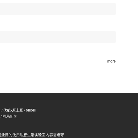
more
酷
/
优酷-原土豆
/
bilibili
/
网易新闻
商业目的使用理想生活实验室内容需遵守