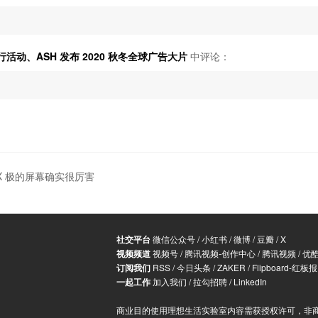
行活动、ASH 发布 2020 秋冬全球广告大片
中评论：
X 极的屏幕确实很厉害
社交平台
微信公众号
/
小红书
/
微博
/
豆瓣
/
X
视频频道
视频号
/
腾讯视频-创作中心
/
腾讯视频
/
优
订阅我们
RSS
/
今日头条
/
ZAKER
/
Flipboard-红板报
一起工作
加入我们
/
拉勾招聘
/
LinkedIn
商业目的使用理想生活实验室内容需获授权许可，非