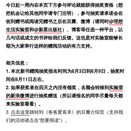
今日起一周内在本页下方参与评论就能获得抽奖资格（想
把机会让给其他同学请专门注明），参与抽奖请承诺会在
收到赠书或阅读完赠书之后在豆瓣、微博（请同时
@理想
生活实验室
和
@新星出版社
）、博客等任选一种平台，以
几句话或成文的书评给我们反馈。这也是对实验室能够长
期为大家举行这样的赠阅活动的有力支持。
相关信息：
1. 本次新书赠阅抽奖报名时间为8月3日到8月9日，抽奖时
间在8月11日左右。
2. 如果获奖者在四天之内没有领奖，名额会转移到
实验室
的新浪微博
进行抽奖赠送（所以请报名的同学尽量每天都
来实验室看看）。
3.
点击这里
跳转到《爸爸爱喜禾》的豆瓣介绍页（支持我
们的活动请点击“想要阅读”）。