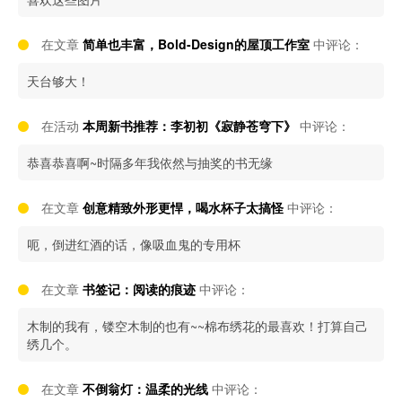
在文章
简单也丰富，Bold-Design的屋顶工作室
中评论：
天台够大！
在活动
本周新书推荐：李初初《寂静苍穹下》
中评论：
恭喜恭喜啊~时隔多年我依然与抽奖的书无缘
在文章
创意精致外形更悍，喝水杯子太搞怪
中评论：
呃，倒进红酒的话，像吸血鬼的专用杯
在文章
书签记：阅读的痕迹
中评论：
木制的我有，镂空木制的也有~~棉布绣花的最喜欢！打算自己
绣几个。
在文章
不倒翁灯：温柔的光线
中评论：