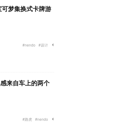
入了宝可梦集换式卡牌游
#nendo
#设计
灵感来自车上的两个
#路虎
#nendo