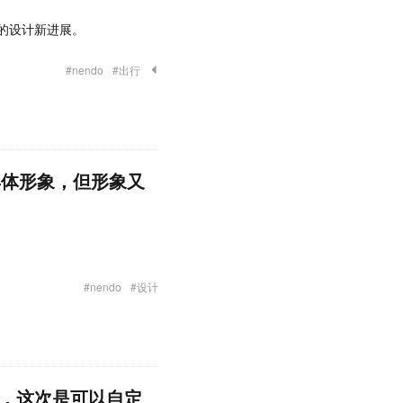
具的设计新进展。
#nendo
#出行
具体形象，但形象又
#nendo
#设计
续作，这次是可以自定