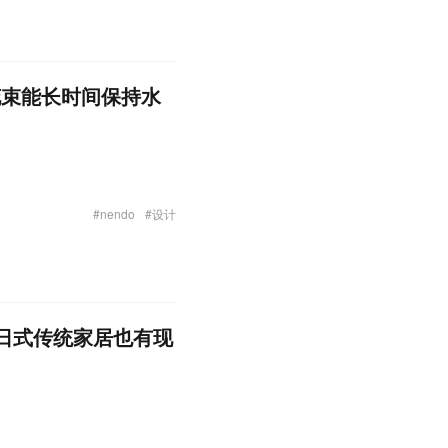
花束能长时间保持水
#nendo
#设计
n”，让日式传统家居也有现