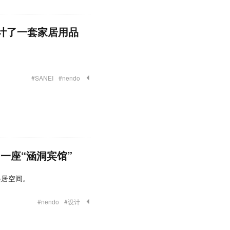
 设计了一套家居用品
#SANEI
#nendo
了一座“涵洞宾馆”
起居空间。
#nendo
#设计