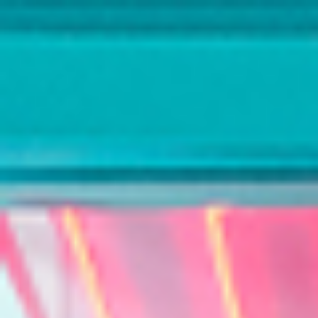
话题
专题
|
攻略
|
快消
|
时尚
|
智能
|
娱乐
|
运动
|
生活
|
设计
|
今日消费资讯
|
实验室带你过周末
|
实验室带你过假期
|
市月报
|
每周鞋报
|
实验室数字
|
新鲜社会人
实验室TV