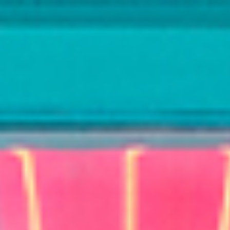
出行
每日一图
|
每周一书
|
创意城