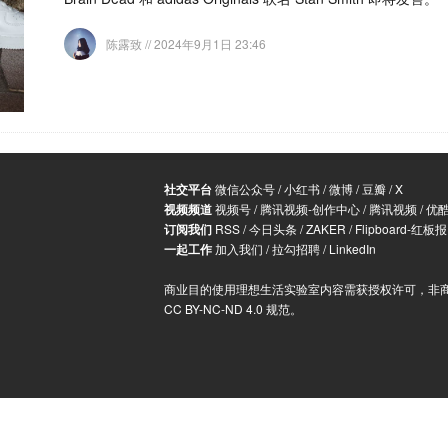
陈露致
// 2024年9月1日 23:46
社交平台
微信公众号
/
小红书
/
微博
/
豆瓣
/
X
视频频道
视频号
/
腾讯视频-创作中心
/
腾讯视频
/
优
订阅我们
RSS
/
今日头条
/
ZAKER
/
Flipboard-红板报
一起工作
加入我们
/
拉勾招聘
/
LinkedIn
商业目的使用理想生活实验室内容需获授权许可，非
CC BY-NC-ND 4.0 规范
。