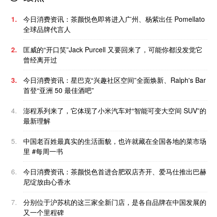
1.
今日消费资讯：茶颜悦色即将进入广州、杨紫出任 Pomellato
全球品牌代言人
2.
匡威的“开口笑”Jack Purcell 又要回来了，可能你都没发觉它
曾经离开过
3.
今日消费资讯：星巴克“兴趣社区空间”全面焕新、Ralph's Bar
首登“亚洲 50 最佳酒吧”
4.
澎程系列来了，它体现了小米汽车对“智能可变大空间 SUV”的
最新理解
5.
中国老百姓最真实的生活面貌，也许就藏在全国各地的菜市场
里 #每周一书
6.
今日消费资讯：茶颜悦色首进合肥双店齐开、爱马仕推出巴赫
尼绽放由心香水
7.
分别位于沪苏杭的这三家全新门店，是各自品牌在中国发展的
又一个里程碑