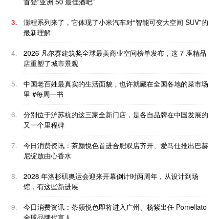
首登“亚洲 50 最佳酒吧”
3.
澎程系列来了，它体现了小米汽车对“智能可变大空间 SUV”的
最新理解
4.
2026 凡尔赛建筑奖全球最美商业空间榜单发布，这 7 座精品
店重塑了城市景观
5.
中国老百姓最真实的生活面貌，也许就藏在全国各地的菜市场
里 #每周一书
6.
分别位于沪苏杭的这三家全新门店，是各自品牌在中国发展的
又一个里程碑
7.
今日消费资讯：茶颜悦色首进合肥双店齐开、爱马仕推出巴赫
尼绽放由心香水
8.
2028 年洛杉矶奥运会迎来开幕倒计时两周年，从设计到场
馆，有这些新进展
9.
今日消费资讯：茶颜悦色即将进入广州、杨紫出任 Pomellato
全球品牌代言人