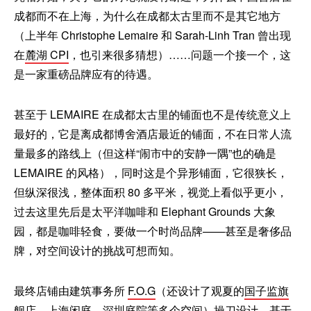
成都而不在上海，为什么在成都太古里而不是其它地方
（上半年 Christophe Lemaire 和 Sarah-Linh Tran 曾出现
在
麓湖 CPI
，也引来很多猜想）……问题一个接一个，这
是一家重磅品牌应有的待遇。
甚至于 LEMAIRE 在成都太古里的铺面也不是传统意义上
最好的，它是离成都博舍酒店最近的铺面，不在日常人流
量最多的路线上（但这样“闹市中的安静一隅”也的确是
LEMAIRE 的风格），同时这是个异形铺面，它很狭长，
但纵深很浅，整体面积 80 多平米，视觉上看似乎更小，
过去这里先后是太平洋咖啡和 Elephant Grounds 大象
园，都是咖啡轻食，要做一个时尚品牌——甚至是奢侈品
牌，对空间设计的挑战可想而知。
最终店铺由建筑事务所
F.O.G
（还设计了观夏的
国子监旗
舰店
、上海闲庭、深圳庭院等多个空间）操刀设计，基于