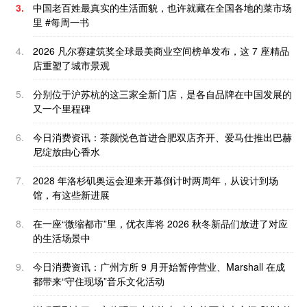
3.
中国老百姓最真实的生活面貌，也许就藏在全国各地的菜市场
里 #每周一书
4.
2026 凡尔赛建筑奖全球最美商业空间榜单发布，这 7 座精品
店重塑了城市景观
5.
分别位于沪苏杭的这三家全新门店，是各自品牌在中国发展的
又一个里程碑
6.
今日消费资讯：茶颜悦色首进合肥双店齐开、爱马仕推出巴赫
尼绽放由心香水
7.
2028 年洛杉矶奥运会迎来开幕倒计时两周年，从设计到场
馆，有这些新进展
8.
在一座“微缩都市”里，优衣库将 2026 秋冬新品们放进了对应
的生活场景中
9.
今日消费资讯：广州方所 9 月开始暂停营业、Marshall 在成
都带来“守住现场”音乐文化活动