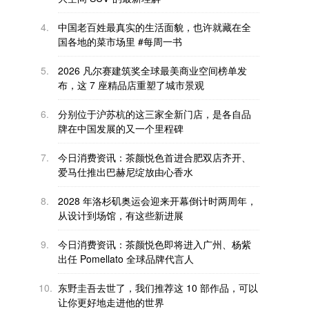
4.
中国老百姓最真实的生活面貌，也许就藏在全
国各地的菜市场里 #每周一书
5.
2026 凡尔赛建筑奖全球最美商业空间榜单发
布，这 7 座精品店重塑了城市景观
6.
分别位于沪苏杭的这三家全新门店，是各自品
牌在中国发展的又一个里程碑
7.
今日消费资讯：茶颜悦色首进合肥双店齐开、
爱马仕推出巴赫尼绽放由心香水
8.
2028 年洛杉矶奥运会迎来开幕倒计时两周年，
从设计到场馆，有这些新进展
9.
今日消费资讯：茶颜悦色即将进入广州、杨紫
出任 Pomellato 全球品牌代言人
10.
东野圭吾去世了，我们推荐这 10 部作品，可以
让你更好地走进他的世界