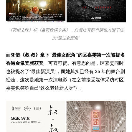
《花椒之味》和《圣荷西谋杀案》，后者还有蔡卓妍也入围了这
次“最佳女配角”
而
凭借《叔·叔》拿下“最佳女配角”的区嘉雯第一次被提名
香港金像奖就获奖
，可喜可贺。有意思的是，区嘉雯同时
也被提名了“最佳新演员”，而她其实已经有 35 年的舞台剧
经验，这次是她第一次演电影（在之前接受媒体采访时区
嘉雯也笑称自己“这么老还新人呀”）。