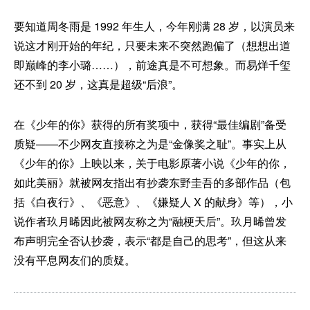
要知道周冬雨是 1992 年生人，今年刚满 28 岁，以演员来
说这才刚开始的年纪，只要未来不突然跑偏了（想想出道
即巅峰的李小璐……），前途真是不可想象。而易烊千玺
还不到 20 岁，这真是超级“后浪”。
在《少年的你》获得的所有奖项中，获得“最佳编剧”备受
质疑——不少网友直接称之为是“金像奖之耻”。事实上从
《少年的你》上映以来，关于电影原著小说《少年的你，
如此美丽》就被网友指出有抄袭东野圭吾的多部作品（包
括《白夜行》、《恶意》、《嫌疑人 X 的献身》等），小
说作者玖月晞因此被网友称之为“融梗天后”。玖月晞曾发
布声明完全否认抄袭，表示“都是自己的思考”，但这从来
没有平息网友们的质疑。