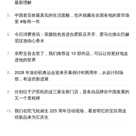
最新理解
5.
中国老百姓最真实的生活面貌，也许就藏在全国各地的菜市场
里 #每周一书
6.
今日消费资讯：茶颜悦色首进合肥双店齐开、爱马仕推出巴赫
尼绽放由心香水
7.
东野圭吾去世了，我们推荐这 10 部作品，可以让你更好地走
进他的世界
8.
2028 年洛杉矶奥运会迎来开幕倒计时两周年，从设计到场
馆，有这些新进展
9.
分别位于沪苏杭的这三家全新门店，是各自品牌在中国发展的
又一个里程碑
10.
我们在陀飞轮诞生 225 周年活动现场，看发明它的宝玑用这
些新品来为它庆生